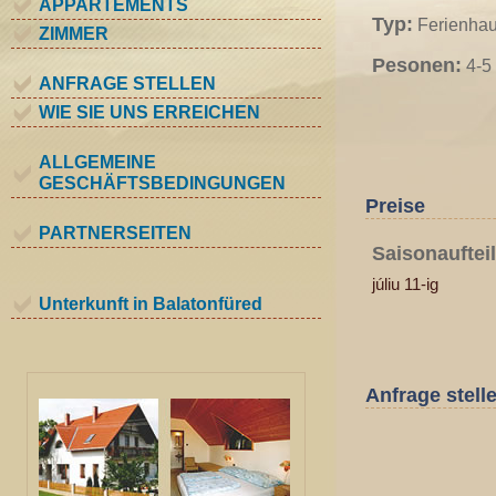
APPARTEMENTS
Typ:
Ferienha
ZIMMER
Pesonen:
4-5 
ANFRAGE STELLEN
WIE SIE UNS ERREICHEN
ALLGEMEINE
GESCHÄFTSBEDINGUNGEN
Preise
PARTNERSEITEN
Saisonauftei
júliu 11-ig
Unterkunft in Balatonfüred
Anfrage stell