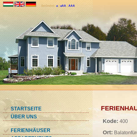
Betűméret:
a
|
aAA
|
AAA
FERIENHAUS
STARTSEITE
ÜBER UNS
Kode:
400
FERIENHÄUSER
Ort:
Balatonfü