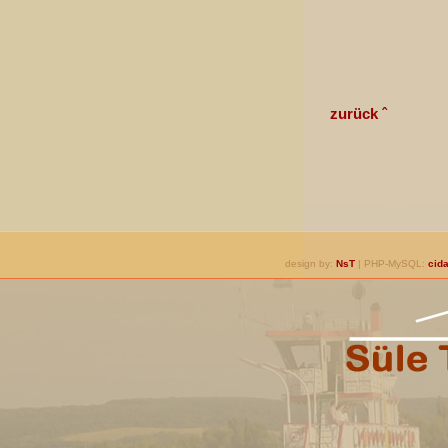
zurück ˆ
design by:
NsT
| PHP-MySQL:
cida